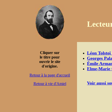
Lecteu
Cliquer sur
Léon Tolstoï
le titre pour
Georges Pal
ouvrir le site
Émile Arma
d'origine.
Elme-Marie
Retour à la page d'accueil
Voir aussi s
Retour à vie d'Amiel