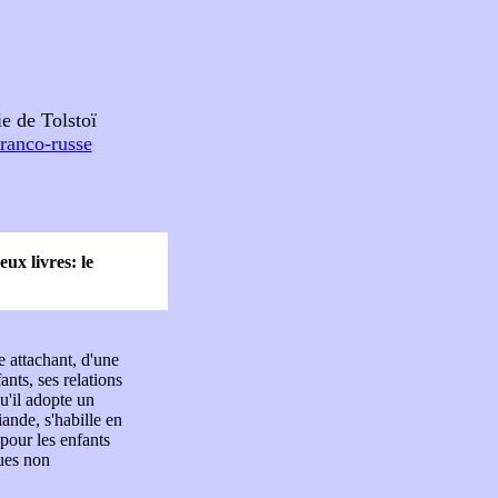
e de Tolstoï
ranco-russe
eux livres: le
 attachant, d'une
nts, ses relations
u'il adopte un
ande, s'habille en
pour les enfants
ques non