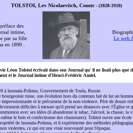
TOLSTOI, Lev Nicolaevitch, Comte
- (1828-1910)
préface des
urnal intime,
Biographi
e par sa fille
Le web f
a en 1890 .
 vie Léon Tolstoï écrivait dans son Journal qu' il ne lisait plus que d
nt et le Journal intime d'Henri-Frédéric Amiel.
28 à Iassnaïa-Poliana, Gouvernement de Toula, Russie.
e bourgeoisie russe, son évolution hors du commun fait de lui un homme
e impressionnante et le précurseur de la non-violence. Père de douze enfa
viennent difficiles à mesure qu'il prend ses distances avec l'Église et q
mmunion avec ses idées (il abandonne le tabac, l'alcool, la chasse, la vi
-même le bois et confectionne des chaussures). Tolstoï ouvre une école 
ropriété de Iassnaïa-Poliana, et il expérimente des méthodes pédagogi
 non violentes, ce qui est une vraie nouveauté pour l'époque.