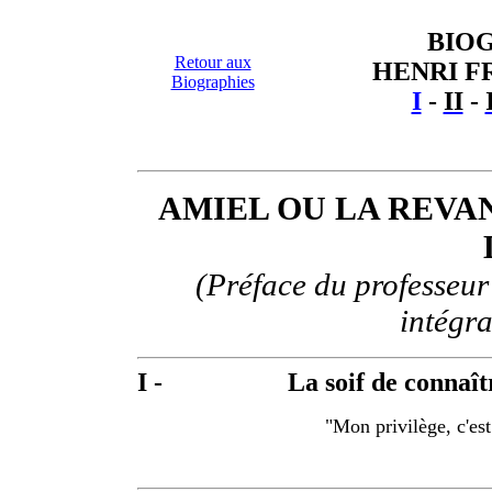
BIO
Retour aux
HENRI F
Biographies
I
-
II
-
AMIEL OU LA REVA
(Préface du professeur
intégra
I -
La soif de connaît
"Mon privilège, c'est