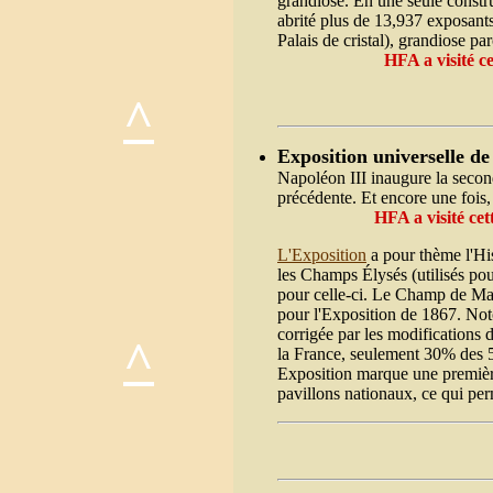
grandiose. En une seule construc
abrité plus de 13,937 exposants
Palais de cristal), grandiose p
HFA a visité c
^
Exposition universelle de
Napoléon III inaugure la second
précédente. Et encore une fois,
HFA a visité ce
L'Exposition
a pour thème l'His
les Champs Élysés (utilisés po
pour celle-ci. Le Champ de Mars
pour l'Exposition de 1867. Noto
corrigée par les modifications 
^
la France, seulement 30% des 5
Exposition marque une première
pavillons nationaux, ce qui perm