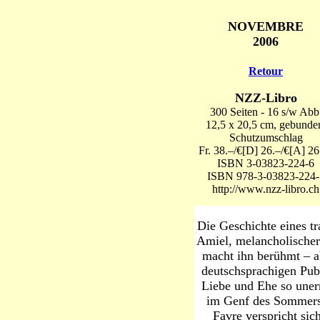
NOVEMBRE
2006
Retour
NZZ-Libro
300 Seiten - 16 s/w Abb
12,5 x 20,5 cm, gebunde
Schutzumschlag
Fr. 38.–/€[D] 26.–/€[A] 26
ISBN 3-03823-224-6
ISBN 978-3-03823-224-
http://www.nzz-libro.ch
Die Geschichte eines tr
Amiel, melancholischer
macht ihn berühmt – a
deutschsprachigen Pub
Liebe und Ehe so unerr
im Genf des Sommers 
Favre verspricht sic