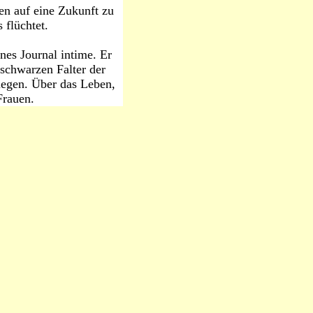
n auf eine Zukunft zu
 flüchtet.
nes Journal intime. Er
«schwarzen Falter der
liegen. Über das Leben,
Frauen.