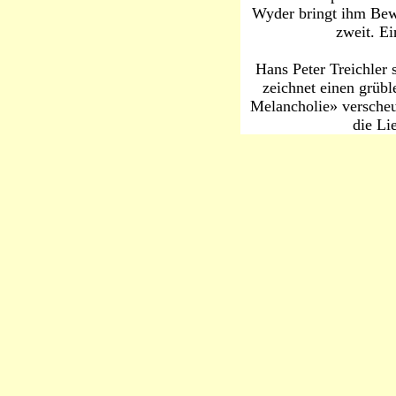
Wyder bringt ihm Bew
zweit. Ei
Hans Peter Treichler 
zeichnet einen grübl
Melancholie» verscheuc
die Li