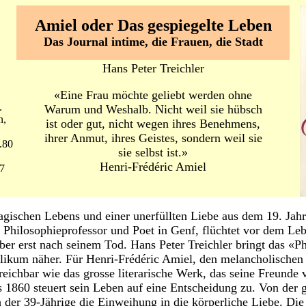
Amiel oder Das gespiegelte Leben
Das Journal intime, die Frauen, die Stadt
Hans Peter Treichler
«Eine Frau möchte geliebt werden ohne
.
Warum und Weshalb. Nicht weil sie hübsch
n,
ist oder gut, nicht wegen ihres Benehmens,
ihrer Anmut, ihres Geistes, sondern weil sie
.80
sie selbst ist.»
Henri-Frédéric Amiel
7
agischen Lebens und einer unerfüllten Liebe aus dem 19. Jah
 Philosophieprofessor und Poet in Genf, flüchtet vor dem Leb
ber erst nach seinem Tod. Hans Peter Treichler bringt das 
likum näher. Für Henri-Frédéric Amiel, den melancholischen 
eichbar wie das grosse literarische Werk, das seine Freunde
1860 steuert sein Leben auf eine Entscheidung zu. Von der 
h der 39-Jährige die Einweihung in die körperliche Liebe. Di