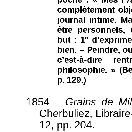
complètement objec
journal intime. Ma
être personnels,
but : 1° d’exprim
bien. – Peindre, o
c’est-à-dire r
philosophie. » (B
p. 129.)
1854
Grains de Mil
Cherbuliez, Librair
12, pp. 204.