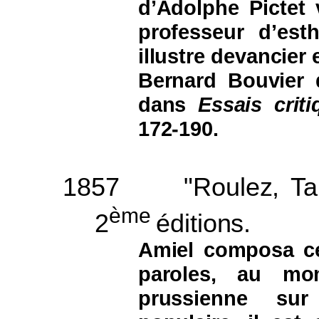
d’Adolphe Pictet 
professeur d’es
illustre devancier 
Bernard Bouvier d
dans
Essais criti
172-190.
1857
"Roulez, T
ème
2
éditions.
Amiel composa ce
paroles, au mo
prussienne sur