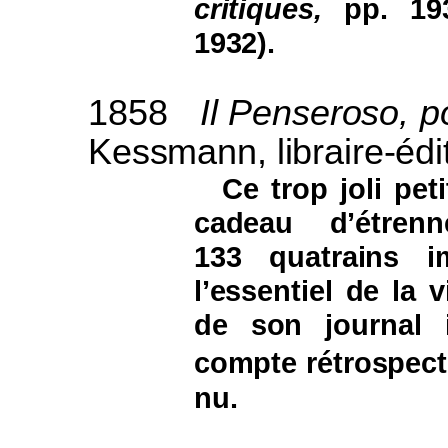
critiques,
pp. 193
1932).
1858
Il Penseroso, 
Kessmann, libraire-édit
Ce trop joli peti
cadeau d’étren
133 quatrains im
l’essentiel de la 
de son journal 
compte rétrospect
nu.