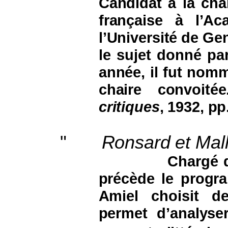
Candidat à la chai
française à l’Ac
l’Université de Ge
le sujet donné par
année, il fut nom
chaire convoité
critiques
, 1932, pp
"
Ronsard et Mal
Chargé de
précède le progr
Amiel choisit de
permet d’analyse