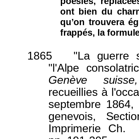
poésies, replacée
ont bien du char
qu’on trouvera ég
frappés, la formul
1865
"La guerre 
"l'Alpe consolatr
Genève suisse,
recueillies à l'occ
septembre 1864, 1
genevois, Sectio
Imprimerie Ch.