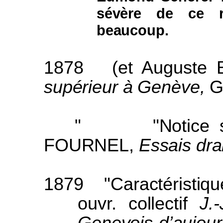
sévère de ce re
beaucoup.
1878
(et Auguste 
supérieur à Genève,
G
"
"Notice 
F
OURNEL
,
Essais dr
1879
"Caractéristiq
ouvr. collectif
J.
Genevois d’aujour