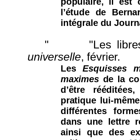
populaire, il est
l’étude de Bernar
intégrale du Journ
"
"Les libr
universelle
, février.
Les
Esquisses m
maximes
de la co
d’être rééditées
pratique lui-même
différentes form
dans une lettre r
ainsi que des ext