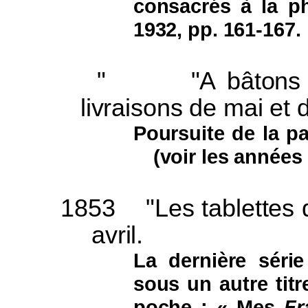
consacrés à la p
1932, pp. 161-167.
"
"A bâtons
livraisons de mai et
Poursuite de la pa
(voir les années 
1853
"Les tablettes 
avril.
La dernière séri
sous un autre tit
poche : « Mes
Fr