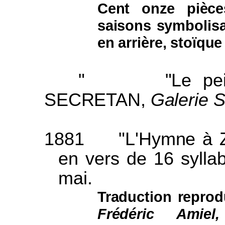
Cent onze pièce
saisons symbolisa
en arrière, stoïque 
"
"Le pe
S
ECRETAN
,
Galerie S
1881
"L'Hymne à Z
en vers de 16 syllab
mai.
Traduction reprod
Frédéric Amie