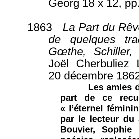
Georg 18 x 12, pp.
1863
La Part du Rêv
de quelques tra
Gœthe, Schiller,
Joël Cherbuliez L
20 décembre 1862)
Les amies d
part de ce recue
« l’éternel fémini
par le lecteur du
Bouvier, Sophie 