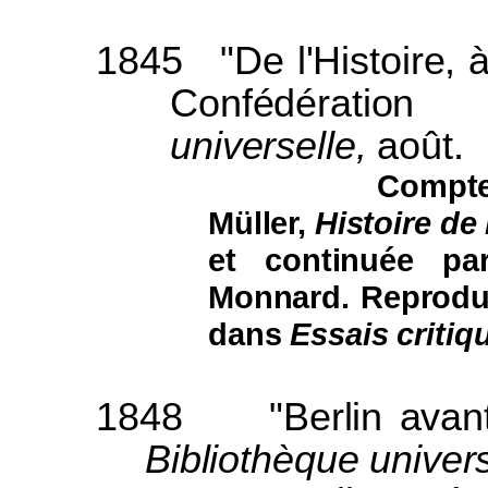
1845
"De l'Histoire, 
Confédérati
universelle,
août.
Compte
Müller,
Histoire de
et continuée pa
Monnard. Reprodui
dans
Essais critiq
1848
"Berlin avan
Bibliothèque univer