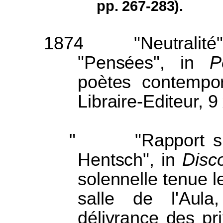
pp. 267-283).
1874
"Neutralit
"Pensées", in
Po
poètes contempor
Libraire-Editeur, 9
"
"Rapport s
Hentsch", in
Disco
solennelle tenue 
salle de l'Aula
délivrance des pr