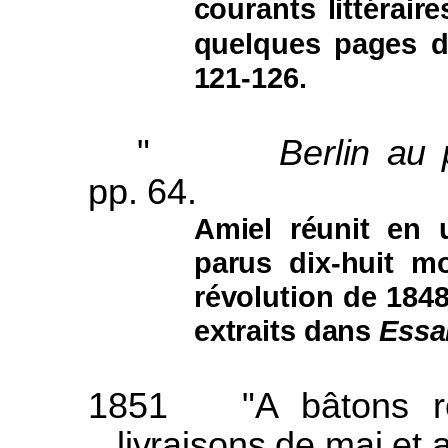
courants littéraire
quelques pages 
121-126.
"
Berlin au
pp. 64.
Amiel réunit en 
parus dix-huit mo
révolution de 184
extraits dans
Essai
1851
"A bâtons 
livraisons de mai et 