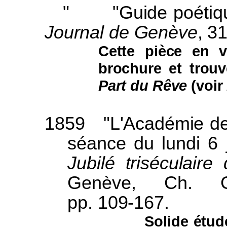
"
"Guide poétiq
Journal de Genève
, 3
Cette pièce en 
brochure et trouv
Part du Rêve
(voir
1859
"L'Académie de
séance du lundi 6 j
Jubilé triséculair
Genève, Ch. Gru
pp. 109-167.
Solide étud