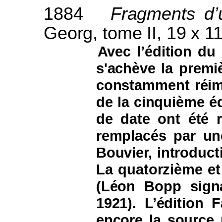
1884
Fragments d’u
Georg, tome II, 19 x 11
Avec l’édition d
s'achève la premiè
constamment réimp
de la cinquième éd
de date ont été r
remplacés par une
Bouvier, introduct
La quatorzième et
(Léon Bopp signa
1921). L’édition 
encore la source 