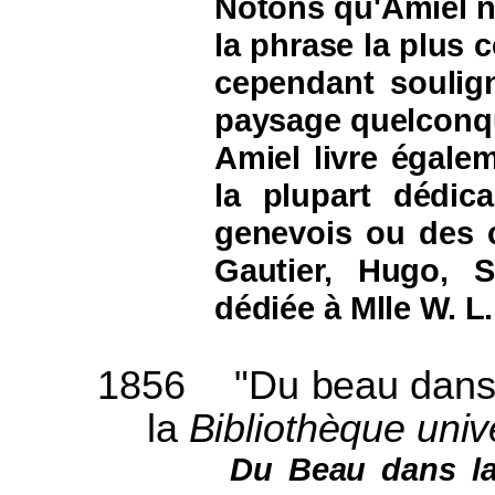
Notons qu'Amiel n'
la phrase la plus c
cependant soulign
paysage quelconqu
Amiel livre égale
la plupart dédic
genevois ou des c
Gautier, Hugo, S
dédiée à Mlle W. L
1856
"Du beau dans l
la
Bibliothèque univ
Du Beau dans la 