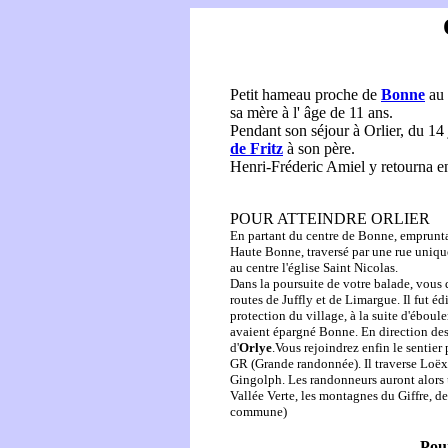
Petit hameau proche de
Bonne
au 
sa mère à l' âge de 11 ans.
Pendant son séjour à Orlier, du 14 j
de Fritz
à son père.
Henri-Fréderic Amiel y retourna e
POUR ATTEINDRE ORLIER
En partant du centre de Bonne, emprunt
Haute Bonne, traversé par une rue uniq
au centre l'église Saint Nicolas.
Dans la poursuite de votre balade, vous 
routes de Juffly et de Limargue. Il fut é
protection du village, à la suite d'éboul
avaient épargné Bonne. En direction des 
d'
Orlye
.Vous rejoindrez enfin le sentier
GR (Grande randonnée). Il traverse Loëx, 
Gingolph. Les randonneurs auront alors
Vallée Verte, les montagnes du Giffre, de
commune)
Pour